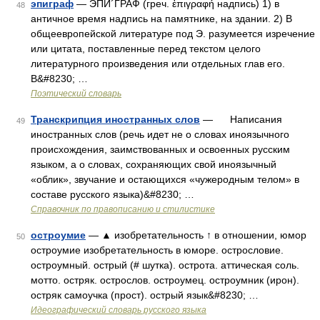
эпиграф
— ЭПИ´ГРАФ (греч. ἐπιγραφή надпись) 1) в
48
античное время надпись на памятнике, на здании. 2) В
общеевропейской литературе под Э. разумеется изречение
или цитата, поставленные перед текстом целого
литературного произведения или отдельных глав его.
В&#8230; …
Поэтический словарь
Транскрипция иностранных слов
— Написания
49
иностранных слов (речь идет не о словах иноязычного
происхождения, заимствованных и освоенных русским
языком, а о словах, сохраняющих свой иноязычный
«облик», звучание и остающихся «чужеродным телом» в
составе русского языка)&#8230; …
Справочник по правописанию и стилистике
остроумие
— ▲ изобретательность ↑ в отношении, юмор
50
остроумие изобретательность в юморе. острословие.
остроумный. острый (# шутка). острота. аттическая соль.
мотто. остряк. острослов. остроумец. остроумник (ирон).
остряк самоучка (прост). острый язык&#8230; …
Идеографический словарь русского языка