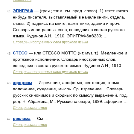
Википедия
ЭПИГРАФ
— (греч.; этим. см. пред. слово). 1) текст какого
44
нибудь писателя, выставляемый в начале книги, отдела,
главы. 2) надпись на книге, памятнике, здании и проч.
Словарь иностранных слов, вошедших в состав русского
языка. Чудинов А.Н., 1910. ЭПИГРАФ&#8230; …
Словарь иностранных слов русского языка
СТЕСО
— или СТЕССО МОТТО (ит. муз. т.). Медленное и
45
протяжное исполнение. Словарь иностранных слов,
вошедших в состав русского языка. Чудинов А.Н., 1910 …
Словарь иностранных слов русского языка
афоризм
— Изречение, апофегма, сентенция, гнома,
46
положение, суждение, мысль. Ср. изречение... Словарь
русских синонимов и сходных по смыслу выражений. под.
ред. Н. Абрамова, М.: Русские словари, 1999. афоризм …
Словарь синонимов
реклама
— См …
47
Словарь синонимов